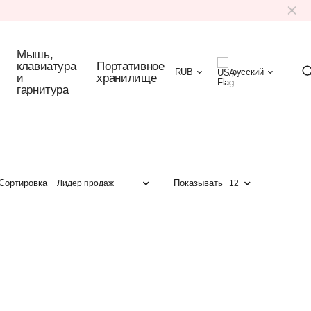
Мышь,
клавиатура
Портативное
RUB
русский
и
хранилище
гарнитура
Сортировка
Показывать