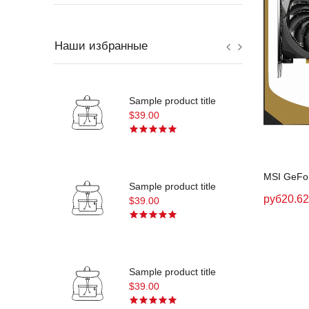
Наши избранные
tle
Sample product title
$39.00
tle
Sample product title
руб20.6
$39.00
tle
Sample product title
$39.00